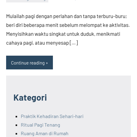
assetheroesrealestate.institute
No
comments
Mulailah pagi dengan perlahan dan tanpa terburu-buru;
beri diri beberapa menit sebelum melompat ke aktivitas.
Menyisihkan waktu singkat untuk duduk, menikmati
cahaya pagi, atau menyesap […]
Continue reading
Kategori
Praktik Kehadiran Sehari-hari
Ritual Pagi Tenang
Ruang Aman di Rumah